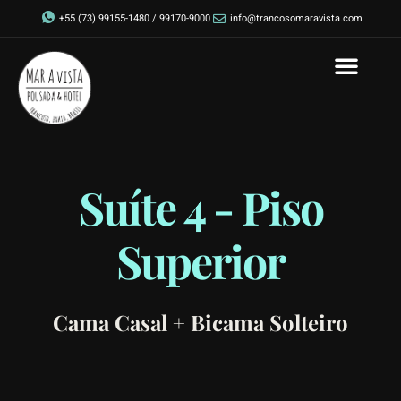
+55 (73) 99155-1480 / 99170-9000
info@trancosomaravista.com
Sobre a Pousada
Sobre Trancoso e Como C
Suíte 4 - Piso
Superior
Cama Casal + Bicama Solteiro